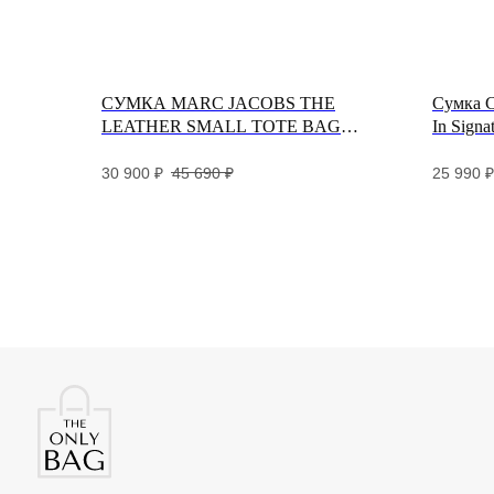
СУМКА MARC JACOBS THE
Сумка C
LEATHER SMALL TOTE BAG
In Signa
WOLF GREY
30 900
₽
45 690
₽
25 990
₽
Разработка и дизайн сайта