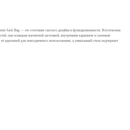
enim Sack Bag — это сочетание смелого дизайна и функциональности. Изготовлена
стей, она оснащена магнитной застежкой, внутренним карманом и съемным
ё идеальной для повседневного использования, а уникальный стиль подчеркнет