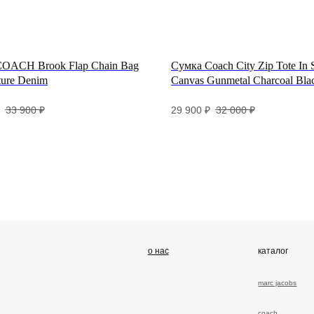
OACH Brook Flap Chain Bag
Сумка Coach City Zip Tote In 
ture Denim
Canvas Gunmetal Charcoal Bla
о нас
каталог
п
33 900
₽
29 900
₽
32 000
₽
marс jacobs
до
coach
об
се
об
ра
га
от