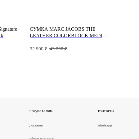
Signature
СУМКА MARC JACOBS THE
ck
LEATHER COLORBLOCK MEDIUM
окупателям
контакты
TOTE BAG IVORY MULTI
32 900
₽
47 390
₽
ставка
whatsapp
мен и возврат
telegram
ртификаты
разы
змеры
рантии и уход
зывы