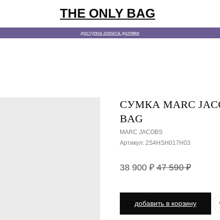
THE ONLY BAG
покупате
доступна оплата долями
СУМКА MARC JAC
BAG
MARC JACOBS
Артикул:
2S4HSH017H03
38 900
₽
47 590
₽
добавить в корзину