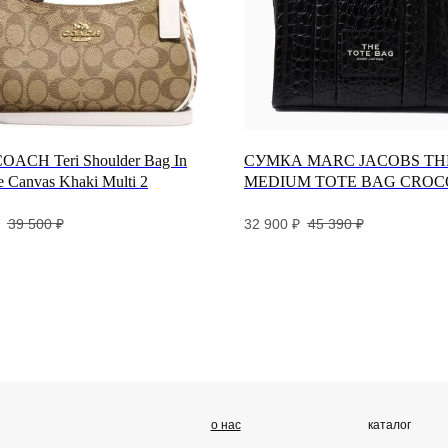
OACH Teri Shoulder Bag In
СУМКА MARC JACOBS TH
e Canvas Khaki Multi 2
MEDIUM TOTE BAG CROC
о нас
каталог
п
EMBOSSED
39 500
₽
32 900
₽
45 390
₽
marс jacobs
до
coach
об
се
об
ра
га