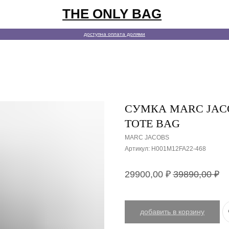
THE ONLY BAG
покупате
доступна оплата долями
СУМКА MARC JAC
TOTE BAG
MARC JACOBS
Артикул:
H001M12FA22-468
29900,00
₽
39890,00
₽
добавить в корзину