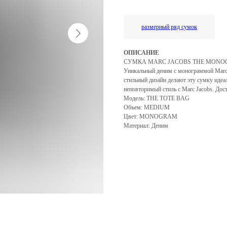
размерный ряд сумок
ОПИСАНИЕ
СУМКА MARC JACOBS THE MONOGRA
Уникальный деним с монограммой Marc 
стильный дизайн делают эту сумку идеа
неповторимый стиль с Marc Jacobs. Дос
Модель: THE TOTE BAG
Объем: MEDIUM
Цвет: MONOGRAM
Материал: Деним