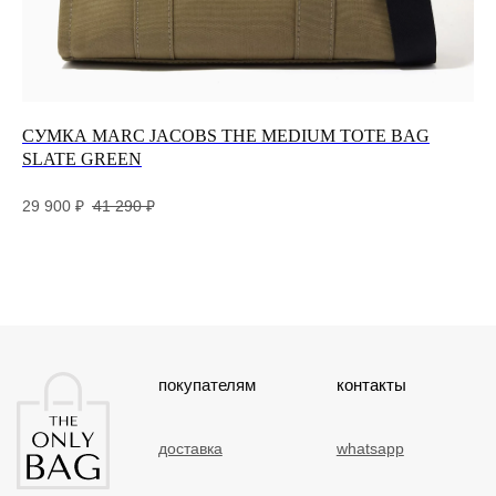
Разработка и дизайн сайта
СУМКА MARC JACOBS THE MEDIUM TOTE BAG
Су
SLATE GREEN
Go
29 900
₽
41 290
₽
26