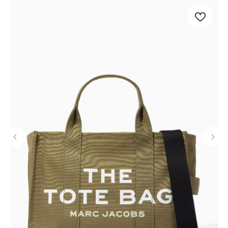
покупателям
контакты
доставка
whatsapp
обмен и возврат
telegram
о нас
сертификаты
каталог
образы
marс jacobs
размеры
coach
гарантии и уход
отзывы
публичная оферта
политика конфиденциальности