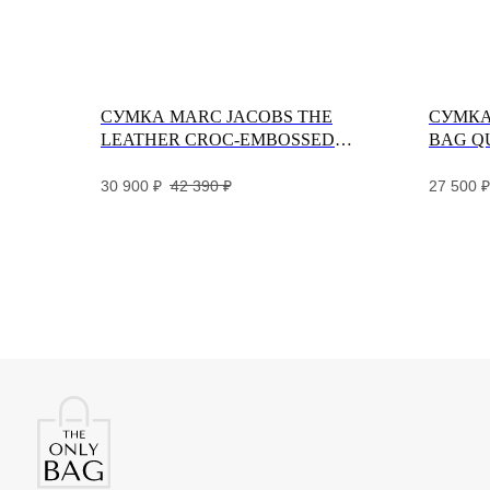
СУМКА MARC JACOBS THE
СУМКА
LEATHER CROC-EMBOSSED
BAG Q
SMALL TOTE BAG WHITE
30 900
₽
42 390
₽
27 500
₽
Разработка и дизайн сайта