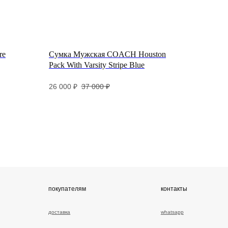
re
Сумка Мужская COACH Houston
Pack With Varsity Stripe Blue
окупателям
контакты
26 000
₽
37 000
₽
ставка
whatsapp
мен и возврат
telegram
ртификаты
разы
змеры
рантии и уход
зывы