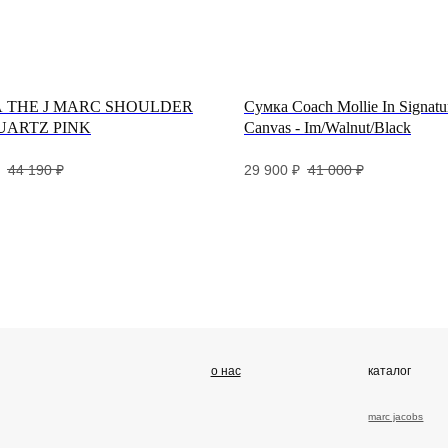
 THE J MARC SHOULDER
Сумка Coach Mollie In Signatu
UARTZ PINK
Canvas - Im/Walnut/Black
о нас
каталог
п
44 190
₽
29 900
₽
41 000
₽
marс jacobs
до
coach
об
се
об
ра
га
от