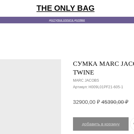
THE ONLY BAG
покупате
доступна оплата долями
СУМКА MARC JACO
TWINE
MARC JACOBS
Артикул:
H009L01PF21-605-1
32900,00
₽
45390,00
₽
добавить в корзину