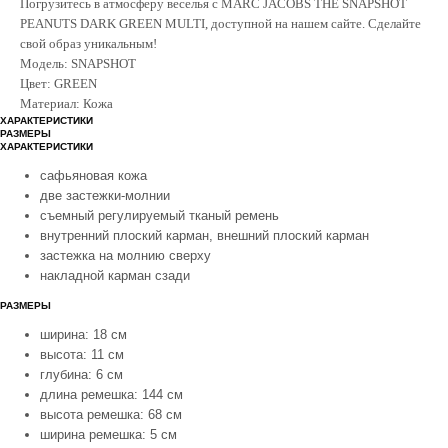
Погрузитесь в атмосферу веселья с MARC JACOBS THE SNAPSHOT
PEANUTS DARK GREEN MULTI, доступной на нашем сайте. Сделайте
свой образ уникальным!
Модель: SNAPSHOT
Цвет: GREEN
Материал: Кожа
ХАРАКТЕРИСТИКИ
РАЗМЕРЫ
ХАРАКТЕРИСТИКИ
сафьяновая кожа
две застежки-молнии
покупателям
контакты
съемный регулируемый тканый ремень
внутренний плоский карман, внешний плоский карман
доставка
whatsapp
застежка на молнию сверху
накладной карман сзади
обмен и возврат
telegram
о нас
РАЗМЕРЫ
сертификаты
ширина: 18 см
каталог
высота: 11 см
образы
глубина: 6 см
marс jacobs
длина ремешка: 144 см
размеры
высота ремешка: 68 см
coach
ширина ремешка: 5 см
гарантии и уход