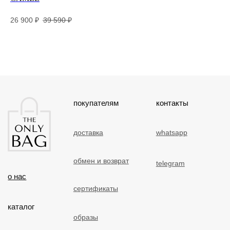
27
26 900
₽
39 590
₽