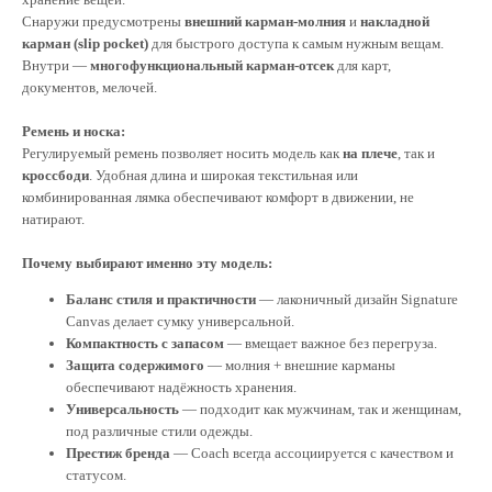
Снаружи предусмотрены
внешний карман-молния
и
накладной
карман (slip pocket)
для быстрого доступа к самым нужным вещам.
Внутри —
многофункциональный карман-отсек
для карт,
документов, мелочей.
Ремень и носка:
Регулируемый ремень позволяет носить модель как
на плече
, так и
кроссбоди
. Удобная длина и широкая текстильная или
комбинированная лямка обеспечивают комфорт в движении, не
натирают.
Почему выбирают именно эту модель:
Баланс стиля и практичности
— лаконичный дизайн Signature
Canvas делает сумку универсальной.
Компактность с запасом
— вмещает важное без перегруза.
Защита содержимого
— молния + внешние карманы
обеспечивают надёжность хранения.
Универсальность
— подходит как мужчинам, так и женщинам,
под различные стили одежды.
Престиж бренда
— Coach всегда ассоциируется с качеством и
статусом.