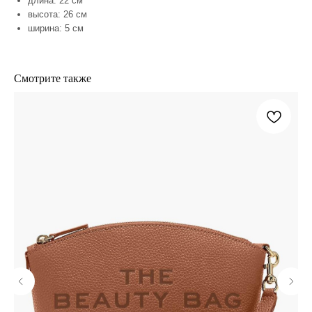
длина: 22 см
высота: 26 см
покупателям
контакты
ширина: 5 см
доставка
whatsapp
обмен и возврат
telegram
Смотрите также
о нас
сертификаты
каталог
образы
marс jacobs
размеры
coach
гарантии и уход
отзывы
публичная оферта
политика конфиденциальности