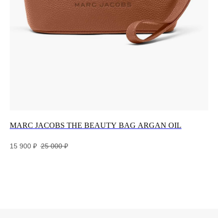
Разработка и дизайн сайта
E
MARC JACOBS THE BEAUTY BAG ARGAN OIL
СУ
RO
15 900
₽
25 000
₽
32