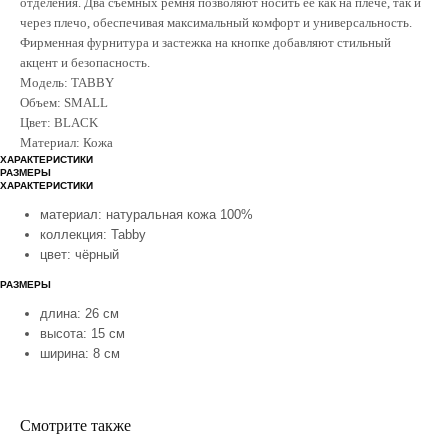
отделения. Два съемных ремня позволяют носить её как на плече, так и
через плечо, обеспечивая максимальный комфорт и универсальность.
Фирменная фурнитура и застежка на кнопке добавляют стильный
акцент и безопасность.
Модель: TABBY
Объем: SMALL
Цвет: BLACK
Материал: Кожа
покупателям
контакты
ХАРАКТЕРИСТИКИ
РАЗМЕРЫ
доставка
whatsapp
ХАРАКТЕРИСТИКИ
материал: натуральная кожа 100%
обмен и возврат
telegram
коллекция: Tabby
о нас
цвет: чёрный
сертификаты
РАЗМЕРЫ
каталог
образы
длина: 26 см
marс jacobs
высота: 15 см
размеры
ширина: 8 см
coach
гарантии и уход
отзывы
Смотрите также