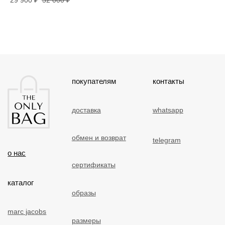
29 900
₽
32 000
₽