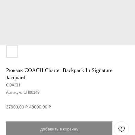
Рюкзак COACH Charter Backpack In Signature
Jacquard
COACH
Артикул:
CH00149
37900,00
₽
48000,00
₽
добавить в корзину